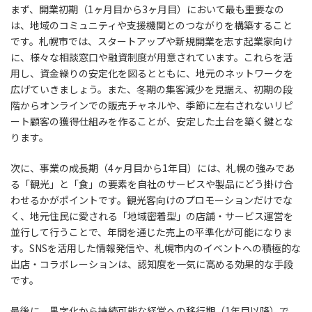
まず、開業初期（1ヶ月目から3ヶ月目）において最も重要なの
は、地域のコミュニティや支援機関とのつながりを構築すること
です。札幌市では、スタートアップや新規開業を志す起業家向け
に、様々な相談窓口や融資制度が用意されています。これらを活
用し、資金繰りの安定化を図るとともに、地元のネットワークを
広げていきましょう。また、冬期の集客減少を見据え、初期の段
階からオンラインでの販売チャネルや、季節に左右されないリピ
ート顧客の獲得仕組みを作ることが、安定した土台を築く鍵とな
ります。
次に、事業の成長期（4ヶ月目から1年目）には、札幌の強みであ
る「観光」と「食」の要素を自社のサービスや製品にどう掛け合
わせるかがポイントです。観光客向けのプロモーションだけでな
く、地元住民に愛される「地域密着型」の店舗・サービス運営を
並行して行うことで、年間を通じた売上の平準化が可能になりま
す。SNSを活用した情報発信や、札幌市内のイベントへの積極的な
出店・コラボレーションは、認知度を一気に高める効果的な手段
です。
最後に、黒字化から持続可能な経営への移行期（1年目以降）で