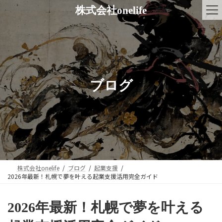
コ
ナ
株式会社onelife
ン
ビ
テ
ゲ
ン
ー
ツ
シ
へ
ョ
ス
ン
キ
に
ブログ
ッ
移
プ
動
株式会社onelife
ブログ
起業支援
2026年最新！札幌で夢を叶える起業支援活用完全ガイド
2026年最新！札幌で夢を叶える