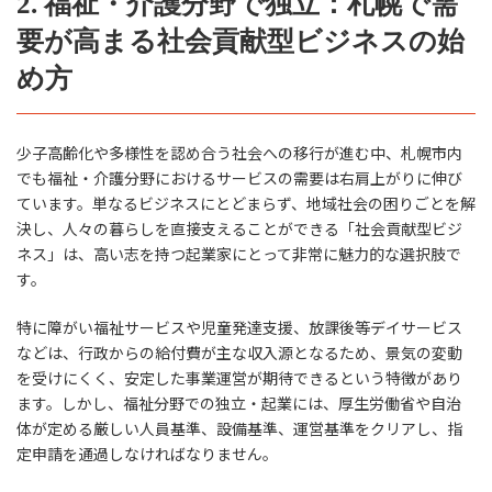
2. 福祉・介護分野で独立：札幌で需
要が高まる社会貢献型ビジネスの始
め方
少子高齢化や多様性を認め合う社会への移行が進む中、札幌市内
でも福祉・介護分野におけるサービスの需要は右肩上がりに伸び
ています。単なるビジネスにとどまらず、地域社会の困りごとを解
決し、人々の暮らしを直接支えることができる「社会貢献型ビジ
ネス」は、高い志を持つ起業家にとって非常に魅力的な選択肢で
す。
特に障がい福祉サービスや児童発達支援、放課後等デイサービス
などは、行政からの給付費が主な収入源となるため、景気の変動
を受けにくく、安定した事業運営が期待できるという特徴があり
ます。しかし、福祉分野での独立・起業には、厚生労働省や自治
体が定める厳しい人員基準、設備基準、運営基準をクリアし、指
定申請を通過しなければなりません。