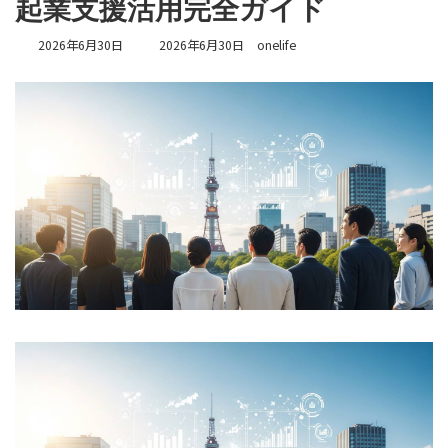
起業支援活用完全ガイド
最
2026年6月30日
2026年6月30日
onelife
終
更
新
日
時
: