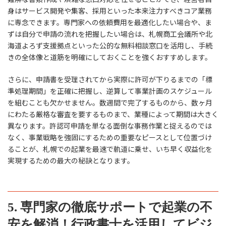
身はサービス開発や集客、採用といった本来注力すべきコア業務
に専念できます。専門家への依頼費用を最適化したい場合や、ま
ずは自分で申請の流れを把握したい場合は、札幌商工会議所や北
海道よろず支援拠点といった公的な無料相談窓口を活用し、手続
きの全体像と道筋を明確にしておくことを強くおすすめします。
さらに、申請書を受理されてから実際に許可が下りるまでの「標
準処理期間」を正確に把握し、逆算して事業計画のスケジュール
を組むことも欠かせません。数週間で完了するものから、数ヶ月
にわたる厳格な審査を要するものまで、業種によって期間は大きく
異なります。許認可申請を単なる面倒な事務作業と捉えるのでは
なく、事業戦略を強固にするための重要なピースとして位置づけ
ることが、札幌での起業を最速で軌道に乗せ、いち早く収益化を
実現するための最大の秘訣となります。
5. 専門家の徹底サポートで起業の不
安を解消！行政書士を活用してビジ