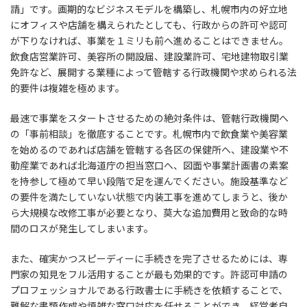
請」です。画期的なビジネスモデルを構築し、札幌市内の好立地
にオフィスや店舗を構えられたとしても、行政からの許可や認可
が下りなければ、事業を１ミリも前へ進めることはできません。
飲食店営業許可、美容所の開設届、建設業許可、宅地建物取引業
免許など、展開する業種によって管轄する行政機関や求められる法
的要件は複雑を極めます。
最速で事業をスタートさせるための絶対条件は、管轄行政機関へ
の「事前相談」を徹底することです。札幌市内で飲食業や美容業
を始めるのであれば店舗を管轄する各区の保健所へ、建設業や不
動産業であれば北海道庁の担当窓口へ、図面や事業計画書の素案
を持参して極めて早い段階で足を運んでください。施設基準など
の要件を満たしていない状態で内装工事を進めてしまうと、後か
ら大規模な改修工事が必要となり、莫大な追加費用と致命的な時
間のロスが発生してしまいます。
また、確実かつスピーディーに手続きを完了させるためには、専
門家の知見をフル活用することが最も効果的です。許認可申請の
プロフェッショナルである行政書士に手続きを依頼することで、
難解な書類作成や煩雑な窓口対応を任せることができ、経営者自