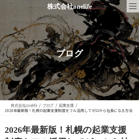
コ
ナ
株式会社onelife
ン
ビ
テ
ゲ
ン
ー
ツ
シ
へ
ョ
ス
ン
キ
に
ブログ
ッ
移
プ
動
株式会社onelife
ブログ
起業支援
2026年最新版！札幌の起業支援制度をフル活用してゼロから社長になる方法
2026年最新版！札幌の起業支援