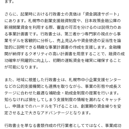
ます。
さらに、起業時における行政書士の真価は「資金調達サポート」
にあります。札幌市の創業支援融資制度や、日本政策金融公庫の
新規開業資金を利用する際、審査の可否を分けるのは説得力のあ
る事業計画書です。行政書士は、第三者かつ専門家の視点から事
業モデルを客観的に分析し、売上見込みや資金使途の妥当性を論
理的に説明できる精緻な事業計画書の作成を支援します。金融機
関が納得するクオリティの高い計画書を用意することで、融資の成
功確率が飛躍的に向上し、初期の運転資金を確実に確保すること
が可能になります。
また、地域に根差した行政書士は、札幌市中小企業支援センター
などの公的支援機関とも連携を取りながら、事業の形態や成長ス
テージに合わせた最適な補助金・助成金制度の提案を行います。
知らなければ損をしてしまう支援制度の情報を漏れなくキャッチ
し、申請までのハードルを下げることは、創業期の資金繰りを安
定させる上で大きなアドバンテージとなります。
行政書士を単なる書類作成の代行業者としてではなく、事業成功