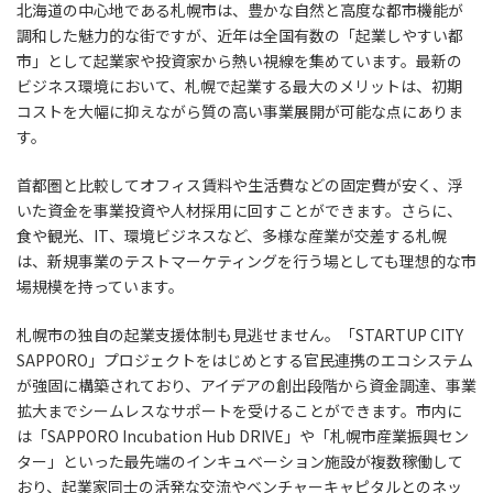
北海道の中心地である札幌市は、豊かな自然と高度な都市機能が
調和した魅力的な街ですが、近年は全国有数の「起業しやすい都
市」として起業家や投資家から熱い視線を集めています。最新の
ビジネス環境において、札幌で起業する最大のメリットは、初期
コストを大幅に抑えながら質の高い事業展開が可能な点にありま
す。
首都圏と比較してオフィス賃料や生活費などの固定費が安く、浮
いた資金を事業投資や人材採用に回すことができます。さらに、
食や観光、IT、環境ビジネスなど、多様な産業が交差する札幌
は、新規事業のテストマーケティングを行う場としても理想的な市
場規模を持っています。
札幌市の独自の起業支援体制も見逃せません。「STARTUP CITY
SAPPORO」プロジェクトをはじめとする官民連携のエコシステム
が強固に構築されており、アイデアの創出段階から資金調達、事業
拡大までシームレスなサポートを受けることができます。市内に
は「SAPPORO Incubation Hub DRIVE」や「札幌市産業振興セン
ター」といった最先端のインキュベーション施設が複数稼働して
おり、起業家同士の活発な交流やベンチャーキャピタルとのネッ