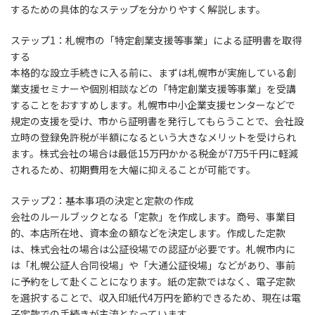
するための具体的なステップを分かりやすく解説します。
ステップ1：札幌市の「特定創業支援等事業」による証明書を取得
する
本格的な設立手続きに入る前に、まずは札幌市が実施している創
業支援セミナーや個別相談などの「特定創業支援等事業」を受講
することをおすすめします。札幌市中小企業支援センターなどで
規定の支援を受け、市から証明書を発行してもらうことで、会社設
立時の登録免許税が半額になるという大きなメリットを受けられ
ます。株式会社の場合は最低15万円かかる税金が7万5千円に軽減
されるため、初期費用を大幅に抑えることが可能です。
ステップ2：基本事項の決定と定款の作成
会社のルールブックとなる「定款」を作成します。商号、事業目
的、本店所在地、資本金の額などを決定します。作成した定款
は、株式会社の場合は公証役場での認証が必要です。札幌市内に
は「札幌公証人合同役場」や「大通公証役場」などがあり、事前
に予約をして赴くことになります。紙の定款ではなく、電子定款
を選択することで、収入印紙代4万円を節約できるため、現在は電
子定款での手続きが主流となっています。