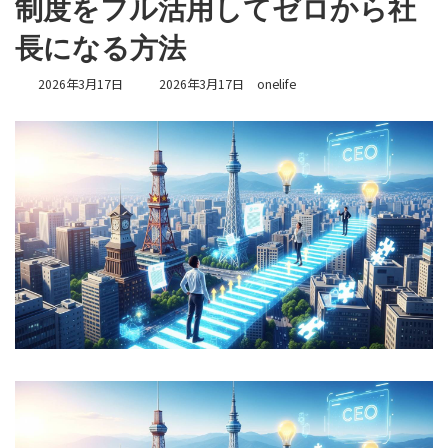
制度をフル活用してゼロから社
長になる方法
最
2026年3月17日
2026年3月17日
onelife
終
更
新
日
時
: