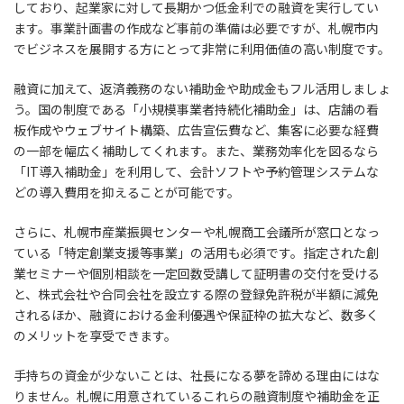
しており、起業家に対して長期かつ低金利での融資を実行してい
ます。事業計画書の作成など事前の準備は必要ですが、札幌市内
でビジネスを展開する方にとって非常に利用価値の高い制度です。
融資に加えて、返済義務のない補助金や助成金もフル活用しましょ
う。国の制度である「小規模事業者持続化補助金」は、店舗の看
板作成やウェブサイト構築、広告宣伝費など、集客に必要な経費
の一部を幅広く補助してくれます。また、業務効率化を図るなら
「IT導入補助金」を利用して、会計ソフトや予約管理システムな
どの導入費用を抑えることが可能です。
さらに、札幌市産業振興センターや札幌商工会議所が窓口となっ
ている「特定創業支援等事業」の活用も必須です。指定された創
業セミナーや個別相談を一定回数受講して証明書の交付を受ける
と、株式会社や合同会社を設立する際の登録免許税が半額に減免
されるほか、融資における金利優遇や保証枠の拡大など、数多く
のメリットを享受できます。
手持ちの資金が少ないことは、社長になる夢を諦める理由にはな
りません。札幌に用意されているこれらの融資制度や補助金を正