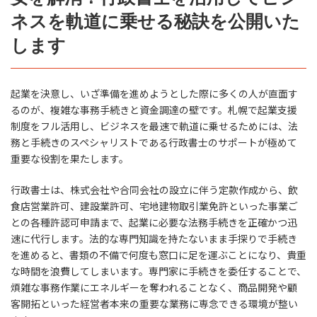
ネスを軌道に乗せる秘訣を公開いた
します
起業を決意し、いざ準備を進めようとした際に多くの人が直面す
るのが、複雑な事務手続きと資金調達の壁です。札幌で起業支援
制度をフル活用し、ビジネスを最速で軌道に乗せるためには、法
務と手続きのスペシャリストである行政書士のサポートが極めて
重要な役割を果たします。
行政書士は、株式会社や合同会社の設立に伴う定款作成から、飲
食店営業許可、建設業許可、宅地建物取引業免許といった事業ご
との各種許認可申請まで、起業に必要な法務手続きを正確かつ迅
速に代行します。法的な専門知識を持たないまま手探りで手続き
を進めると、書類の不備で何度も窓口に足を運ぶことになり、貴重
な時間を浪費してしまいます。専門家に手続きを委任することで、
煩雑な事務作業にエネルギーを奪われることなく、商品開発や顧
客開拓といった経営者本来の重要な業務に専念できる環境が整い