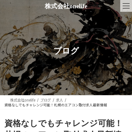
コ
ナ
株式会社onelife
ン
ビ
テ
ゲ
ン
ー
ツ
シ
へ
ョ
ス
ン
キ
に
ブログ
ッ
移
プ
動
株式会社onelife
ブログ
求人
資格なしでもチャレンジ可能！札幌のエアコン取付求人最新情報
資格なしでもチャレンジ可能！