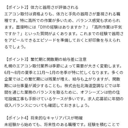
【ポイント2】体力と器用さが評価される
エアコン取付は資格よりも、体力と手先の器用さが重視される職
種です。特に高所での作業が多いため、バランス感覚も求められ
ます。面接時には「DIYの経験はありますか？」「高所作業は平気
ですか？」といった質問がよくあります。これまでの経験で器用さ
をアピールできるエピソードを準備しておくと好印象を与えられ
るでしょう。
【ポイント3】繁忙期と閑散期の給与差に注意
札幌のエアコン取付業界は季節によって需要が大きく変動します。
6月〜8月の夏季と11月〜1月の冬季が特に忙しくなります。多くの
企業ではこの繁忙期には残業が増え、給与も上がりますが、閑散
期には仕事量が減少することも。株式会社北海道空調などでは年
間を通じた業務のバランスを取るために、オフシーズンは他の住
宅設備工事も手掛けているケースが多いです。求人応募前に年間の
収入バランスについても確認しておきましょう。
【ポイント4】将来的なキャリアパスが明確
未経験から始めても、将来性のある職種です。経験を積むことで