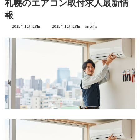
札幌のエアコン取付求人最新情
報
最
2025年12月28日
2025年12月28日
onelife
終
更
新
日
時
: