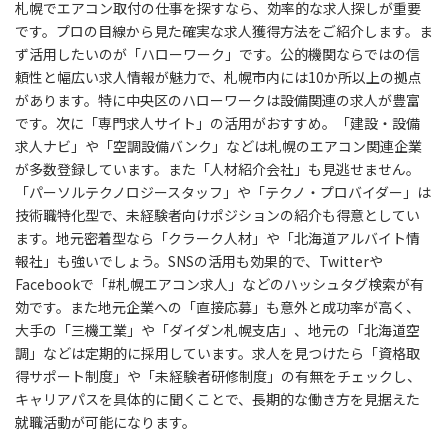
札幌でエアコン取付の仕事を探すなら、効率的な求人探しが重要
です。プロの目線から見た確実な求人獲得方法をご紹介します。ま
ず活用したいのが「ハローワーク」です。公的機関ならではの信
頼性と幅広い求人情報が魅力で、札幌市内には10か所以上の拠点
があります。特に中央区のハローワークは設備関連の求人が豊富
です。次に「専門求人サイト」の活用がおすすめ。「建設・設備
求人ナビ」や「空調設備バンク」などは札幌のエアコン関連企業
が多数登録しています。また「人材紹介会社」も見逃せません。
「パーソルテクノロジースタッフ」や「テクノ・プロバイダー」は
技術職特化型で、未経験者向けポジションの紹介も得意としてい
ます。地元密着型なら「クラーク人材」や「北海道アルバイト情
報社」も強いでしょう。SNSの活用も効果的で、Twitterや
Facebookで「#札幌エアコン求人」などのハッシュタグ検索が有
効です。また地元企業への「直接応募」も意外と成功率が高く、
大手の「三機工業」や「ダイダン札幌支店」、地元の「北海道空
調」などは定期的に採用しています。求人を見つけたら「資格取
得サポート制度」や「未経験者研修制度」の有無をチェックし、
キャリアパスを具体的に聞くことで、長期的な働き方を見据えた
就職活動が可能になります。