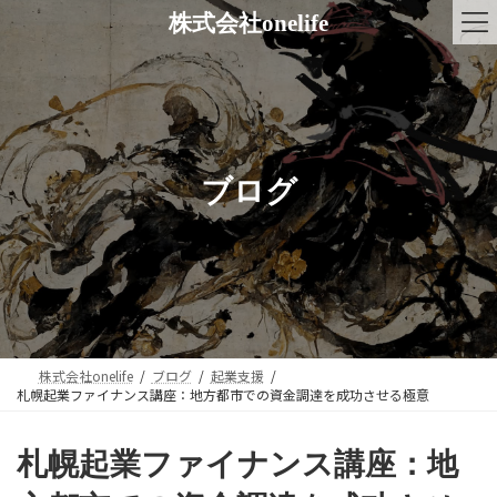
コ
ナ
株式会社onelife
ン
ビ
テ
ゲ
ン
ー
ツ
シ
へ
ョ
ス
ン
キ
に
ブログ
ッ
移
プ
動
株式会社onelife
ブログ
起業支援
札幌起業ファイナンス講座：地方都市での資金調達を成功させる極意
札幌起業ファイナンス講座：地