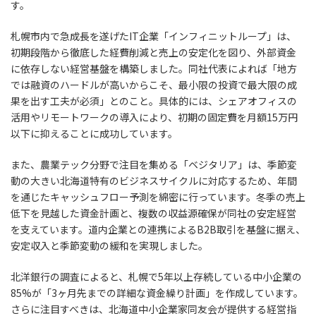
す。
札幌市内で急成長を遂げたIT企業「インフィニットループ」は、
初期段階から徹底した経費削減と売上の安定化を図り、外部資金
に依存しない経営基盤を構築しました。同社代表によれば「地方
では融資のハードルが高いからこそ、最小限の投資で最大限の成
果を出す工夫が必須」とのこと。具体的には、シェアオフィスの
活用やリモートワークの導入により、初期の固定費を月額15万円
以下に抑えることに成功しています。
また、農業テック分野で注目を集める「ベジタリア」は、季節変
動の大きい北海道特有のビジネスサイクルに対応するため、年間
を通じたキャッシュフロー予測を綿密に行っています。冬季の売上
低下を見越した資金計画と、複数の収益源確保が同社の安定経営
を支えています。道内企業との連携によるB2B取引を基盤に据え、
安定収入と季節変動の緩和を実現しました。
北洋銀行の調査によると、札幌で5年以上存続している中小企業の
85%が「3ヶ月先までの詳細な資金繰り計画」を作成しています。
さらに注目すべきは、北海道中小企業家同友会が提供する経営指