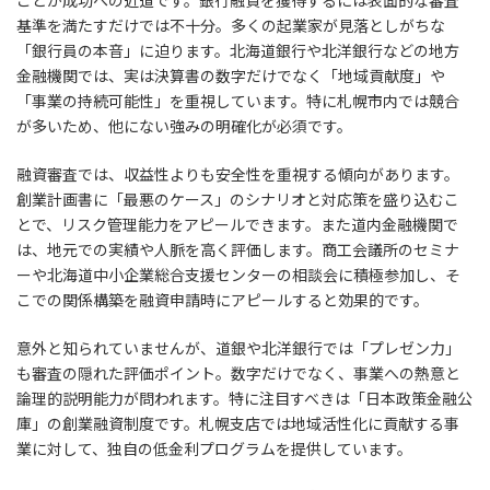
ことが成功への近道です。銀行融資を獲得するには表面的な審査
基準を満たすだけでは不十分。多くの起業家が見落としがちな
「銀行員の本音」に迫ります。北海道銀行や北洋銀行などの地方
金融機関では、実は決算書の数字だけでなく「地域貢献度」や
「事業の持続可能性」を重視しています。特に札幌市内では競合
が多いため、他にない強みの明確化が必須です。
融資審査では、収益性よりも安全性を重視する傾向があります。
創業計画書に「最悪のケース」のシナリオと対応策を盛り込むこ
とで、リスク管理能力をアピールできます。また道内金融機関で
は、地元での実績や人脈を高く評価します。商工会議所のセミナ
ーや北海道中小企業総合支援センターの相談会に積極参加し、そ
こでの関係構築を融資申請時にアピールすると効果的です。
意外と知られていませんが、道銀や北洋銀行では「プレゼン力」
も審査の隠れた評価ポイント。数字だけでなく、事業への熱意と
論理的説明能力が問われます。特に注目すべきは「日本政策金融公
庫」の創業融資制度です。札幌支店では地域活性化に貢献する事
業に対して、独自の低金利プログラムを提供しています。