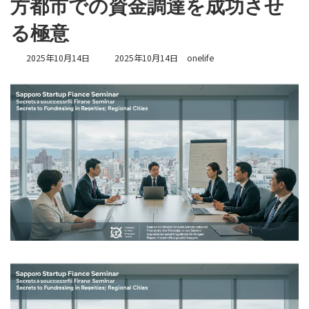
方都市での資金調達を成功させ
る極意
最
2025年10月14日
2025年10月14日
onelife
終
更
新
日
時
: