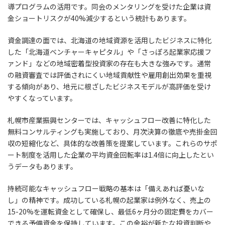
導プログラムの活用です。同会のメンタリングを受けた企業は資
金ショートリスクが40%減少するという統計もあります。
資金調達の面では、北海道の地域資源を活用したビジネスに特化
した「北海道ベンチャーキャピタル」や「さっぽろ起業家応援フ
ァンド」などの地域密着型投資家の存在も大きな強みです。通常
の融資審査では評価されにくい地域貢献性や雇用創出効果を重視
する傾向があり、地元に根ざしたビジネスモデルが高評価を受け
やすくなっています。
札幌市産業振興センターでは、キャッシュフロー改善に特化した
無料コンサルティングも実施しており、月次決算の徹底や売掛金回
収の短縮化など、具体的な改善策を提案しています。これらのサポ
ート制度を活用した企業の平均資金回転率は1.4倍に向上したとい
うデータもあります。
持続可能なキャッシュフロー戦略の基本は「備えあれば憂いな
し」の精神です。成功している札幌の起業家は例外なく、売上の
15-20%を運転資金として確保し、最低6ヶ月分の固定費をカバー
できる予備資金を保持しています。この余裕が新たな投資判断や