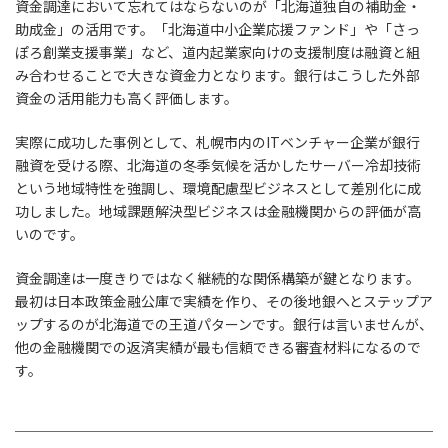
資金調達において忘れてはならないのが「北海道独自の補助金・
助成金」の活用です。「北海道中小企業応援ファンド」や「さっ
ぽろ創業支援事業」など、道内起業家向けの支援制度は融資と組
み合わせることで大きな資金力となります。銀行はこうした外部
資金の活用能力も高く評価します。
実際に成功した事例として、札幌市内のITベンチャー企業が銀行
融資を受ける際、北海道の冬季気候を活かしたサーバー冷却技術
という地域特性を強調し、環境配慮型ビジネスとして差別化に成
功しました。地域課題解決型ビジネスは金融機関からの評価が高
いのです。
資金調達は一度きりではなく継続的な関係構築が鍵となります。
最初は日本政策金融公庫で実績を作り、その後地銀へとステップア
ップするのが北海道での王道パターンです。銀行は言いませんが、
他の金融機関での返済実績が最も信頼できる審査材料になるので
す。