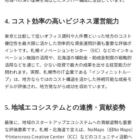
地域への深い理解を両立したメンバー構成に注目しています。
4. コスト効率の高いビジネス運営能力
東京と比較して低いオフィス賃料や人件費といった地方のコスト
優位性を最大限に活かした効率的な資金運用計画も重要な評価ポ
イントです。札幌イノベーションセンター（SIC）などのインキュ
ベーション施設の活用や、北海道の補助金・助成金制度の戦略的
活用などを通じて、少ない投資で最大の成果を出せる経営能力が
問われます。実際、札幌市のIT企業である「インフィニットルー
プ」は、地方ならではのコスト構造を活かした持続可能な成長モ
デルが評価され、地方発ながら成功を収めています。
5. 地域エコシステムとの連携・貢献姿勢
最後に、地域のスタートアップエコシステムへの貢献姿勢も重要
な評価要素です。札幌・北海道で言えば、NoMaps（旧No Maps）
やIntercross Creative Center（ICC）などのコミュニティ活動へ