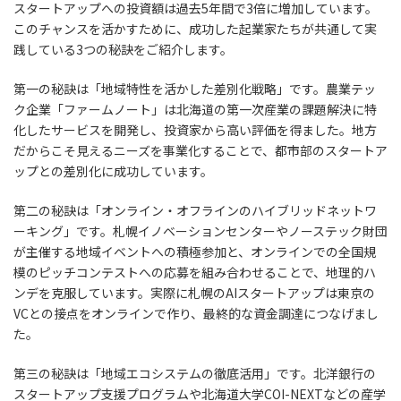
スタートアップへの投資額は過去5年間で3倍に増加しています。
このチャンスを活かすために、成功した起業家たちが共通して実
践している3つの秘訣をご紹介します。
第一の秘訣は「地域特性を活かした差別化戦略」です。農業テッ
ク企業「ファームノート」は北海道の第一次産業の課題解決に特
化したサービスを開発し、投資家から高い評価を得ました。地方
だからこそ見えるニーズを事業化することで、都市部のスタートア
ップとの差別化に成功しています。
第二の秘訣は「オンライン・オフラインのハイブリッドネットワ
ーキング」です。札幌イノベーションセンターやノーステック財団
が主催する地域イベントへの積極参加と、オンラインでの全国規
模のピッチコンテストへの応募を組み合わせることで、地理的ハ
ンデを克服しています。実際に札幌のAIスタートアップは東京の
VCとの接点をオンラインで作り、最終的な資金調達につなげまし
た。
第三の秘訣は「地域エコシステムの徹底活用」です。北洋銀行の
スタートアップ支援プログラムや北海道大学COI-NEXTなどの産学