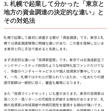
3. 札幌で起業して分かった「東京と
地方の資金調達の決定的な違い」と
その対処法
札幌で起業して最初に直面する壁が「資金調達」です。東京と札
幌では資金調達環境に明確な違いがあり、この差を理解しないま
ま東京と同じ手法で進めると失敗します。
まず決定的な違いは「投資家密度」です。東京では北海道創生フ
ァンドやノーステック財団のような地域特化型ファンドだけでな
く、多数のベンチャーキャピタルや個人投資家が集中していま
す。一方、札幌ではそれらが限られているため、一社あたりの調
達可能額は一般的に低く、審査も厳格になります。
また「投資マインドセット」にも差があります。東京の投資家は
高リスク・高リターンの可能性を評価する傾向がありますが、札
幌の投資家は地域貢献や持続可能性を重視する傾向が強いです。
北洋銀行や北海道銀行などの地域金融機関も、全国展開よりも地