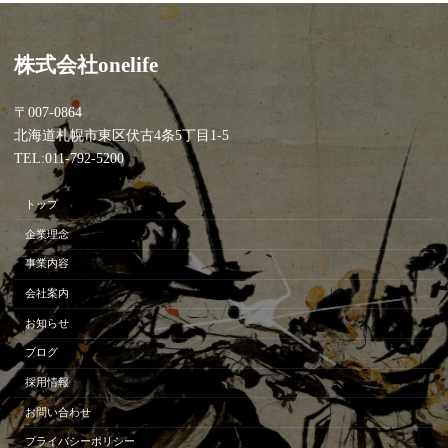
株式会社onelife
〒007-0864
北海道札幌市東区伏古4条5丁目1-5
TEL:011-792-5200
トップ
企業理念
事業内容
会社案内
お知らせ
ブログ
採用情報
お問い合わせ
プライバシーポリシー