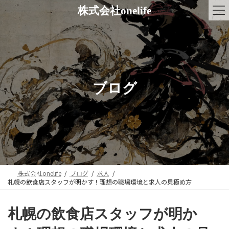
コ
ナ
株式会社onelife
ン
ビ
テ
ゲ
ン
ー
ツ
シ
へ
ョ
ス
ン
キ
に
ブログ
ッ
移
プ
動
株式会社onelife
ブログ
求人
札幌の飲食店スタッフが明かす！理想の職場環境と求人の見極め方
札幌の飲食店スタッフが明か