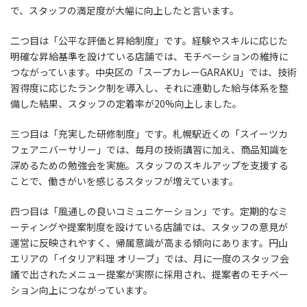
で、スタッフの満足度が大幅に向上したと言います。
二つ目は「公平な評価と昇給制度」です。経験やスキルに応じた
明確な昇給基準を設けている店舗では、モチベーションの維持に
つながっています。中央区の「スープカレーGARAKU」では、技術
習得度に応じたランク制を導入し、それに連動した給与体系を整
備した結果、スタッフの定着率が20%向上しました。
三つ目は「充実した研修制度」です。札幌駅近くの「スイーツカ
フェアニバーサリー」では、毎月の技術講習に加え、商品知識を
深めるための勉強会を実施。スタッフのスキルアップを支援する
ことで、働きがいを感じるスタッフが増えています。
四つ目は「風通しの良いコミュニケーション」です。定期的なミ
ーティングや提案制度を設けている店舗では、スタッフの意見が
運営に反映されやすく、帰属意識が高まる傾向にあります。円山
エリアの「イタリア料理 オリーブ」では、月に一度のスタッフ会
議で出されたメニュー提案が実際に採用され、提案者のモチベー
ション向上につながっています。