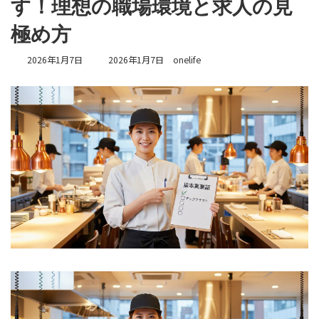
す！理想の職場環境と求人の見
極め方
最
2026年1月7日
2026年1月7日
onelife
終
更
新
日
時
: