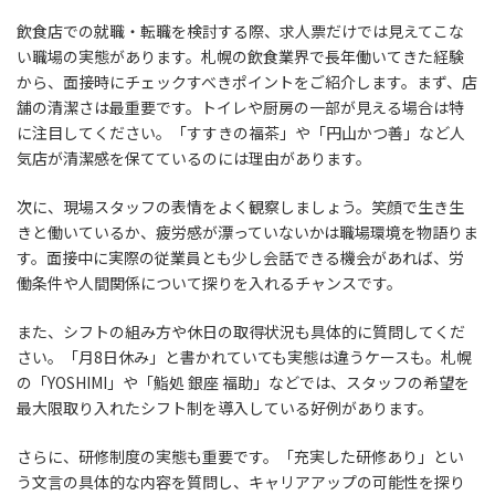
飲食店での就職・転職を検討する際、求人票だけでは見えてこな
い職場の実態があります。札幌の飲食業界で長年働いてきた経験
から、面接時にチェックすべきポイントをご紹介します。まず、店
舗の清潔さは最重要です。トイレや厨房の一部が見える場合は特
に注目してください。「すすきの福茶」や「円山かつ善」など人
気店が清潔感を保てているのには理由があります。
次に、現場スタッフの表情をよく観察しましょう。笑顔で生き生
きと働いているか、疲労感が漂っていないかは職場環境を物語りま
す。面接中に実際の従業員とも少し会話できる機会があれば、労
働条件や人間関係について探りを入れるチャンスです。
また、シフトの組み方や休日の取得状況も具体的に質問してくだ
さい。「月8日休み」と書かれていても実態は違うケースも。札幌
の「YOSHIMI」や「鮨処 銀座 福助」などでは、スタッフの希望を
最大限取り入れたシフト制を導入している好例があります。
さらに、研修制度の実態も重要です。「充実した研修あり」とい
う文言の具体的な内容を質問し、キャリアアップの可能性を探り