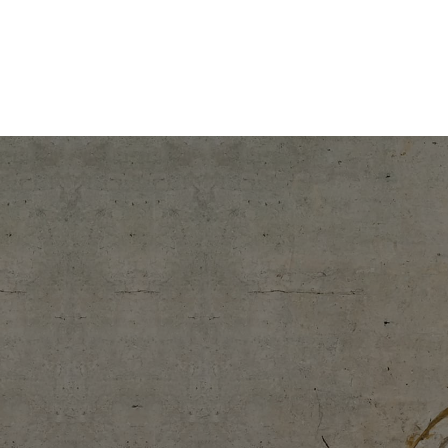
コ
ナ
大切な人生に、まっすぐな真価を。北海道の情熱のレッド企業
ン
ビ
テ
ゲ
株式会社onelife
ン
ー
ツ
シ
へ
ョ
ス
ン
キ
に
ッ
移
プ
動