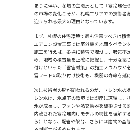
まりに伴い、冬場の主暖房として「寒冷地仕
の市場の変化こそが、札幌エリアでの技術者
迎えられる最大の理由となっています。
まず、札幌の住宅環境で最も注意すべきは積
エアコン設置工事では室外機を地面やベラン
施工を行えば、冬場に積雪で埋没し、吸気不
め、地域の積雪量を正確に把握し、十分な高
付けといった「雪害対策」の施工ノウハウが
雪フードの取り付け技術も、機器の寿命を延
次に技術者の腕が問われるのが、ドレン水の
レン水は、氷点下の環境では即座に凍結し、
氷が成長し、ファンや熱交換器を破損させる
内蔵された寒冷地向けモデルの特性を理解す
ら）となり、配管や架台、さらには建物の基
る判断力が求められます。