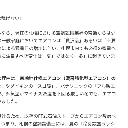
は稼げない」
るなら、現在の札幌における空調設備業界の常識からは少
の一般家庭においてエアコンは「贅沢品」あるいは「不要
動による猛暑日の増加に伴い、札幌市内でも必須の家電へ
当に注目すべき変化は「夏」ではなく「冬」に起きていま
の理由は、
寒冷地仕様エアコン（暖房強化型エアコン）の
峰」やダイキンの「スゴ暖」、パナソニックの「フル暖エ
、外気温がマイナス25度を下回る厳しい冬でも、エアコ
りました。
けるため、既存のFF式石油ストーブからエアコン暖房へ
。つまり、札幌の空調設備士には、夏の「冷房設置ラッシ