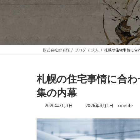
株式会社onelife
ブログ
求人
札幌の住宅事情に合
札幌の住宅事情に合わ
集の内幕
最
2026年3月1日
2026年3月1日
onelife
終
更
新
日
時