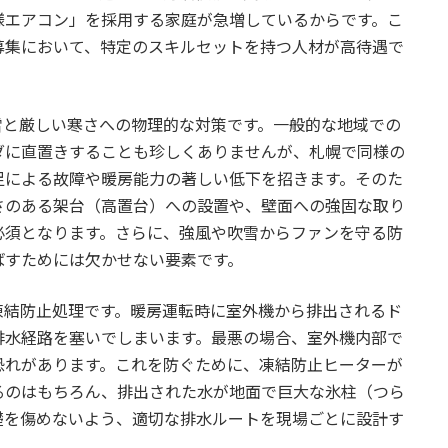
様エアコン」を採用する家庭が急増しているからです。こ
募集において、特定のスキルセットを持つ人材が高待遇で
雪と厳しい寒さへの物理的な対策です。一般的な地域での
ダに直置きすることも珍しくありませんが、札幌で同様の
足による故障や暖房能力の著しい低下を招きます。そのた
さのある架台（高置台）への設置や、壁面への強固な取り
必須となります。さらに、強風や吹雪からファンを守る防
ばすためには欠かせない要素です。
凍結防止処理です。暖房運転時に室外機から排出されるド
排水経路を塞いでしまいます。最悪の場合、室外機内部で
恐れがあります。これを防ぐために、凍結防止ヒーターが
るのはもちろん、排出された水が地面で巨大な氷柱（つら
礎を傷めないよう、適切な排水ルートを現場ごとに設計す