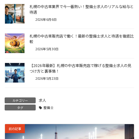
札幌の中古車業界で今一番熱い！整備士求人のリアルな給与と
待遇
2026年6月6日
札幌の中古車販売店で働く！最新の整備士求人と待遇を徹底比
較
2026年5月30日
【2026年最新】札幌の中古車販売店で稼げる整備士求人の見
つけ方と裏事情！
2026年5月23日
求人
カテゴリー
タグ
整備士
前の記事