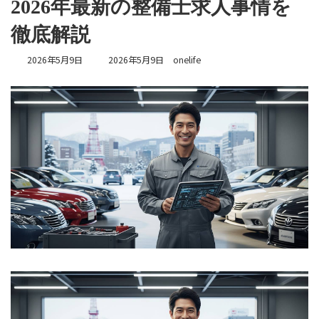
2026年最新の整備士求人事情を
徹底解説
最
2026年5月9日
2026年5月9日
onelife
終
更
新
日
時
: