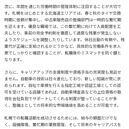
次に、年間を通じた労働時間の管理体制に注目することが大切で
す。札幌をはじめとする北海道エリアでは、春と秋のタイヤ交換
時期に依頼が集中し、中古車販売店の整備部門は一時的な繁忙期
を迎えます。優良な職場では、この繁忙期に向けて人員配置を工
夫したり、事前の完全予約制を徹底して過度な残業が発生しない
ようスケジュールを調整したりしています。休日出勤の有無や、残
業代が正確に支給されるかどうかなど、具体的な労働条件を求人
票でしっかりと確認することが、転職後のミスマッチを防ぐ鍵と
なります。
さらに、キャリアアップの支援制度や資格手当の充実度も見逃せ
ません。自動車の技術は日々進化しており、新しい知識が常に求
められます。自社で車検を行える指定工場や認証工場としての認
可を受けている店舗であれば、自動車検査員などの上位資格の取
得を会社負担でサポートしてくれる制度が整っていることが多
く、整備士としての将来的な市場価値を高めることが可能です。
札幌での転職活動を成功させるためには、給与の額面だけでな
く、設備環境、繁忙期の業務管理、そして将来のキャリアパスを