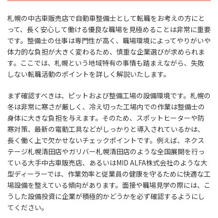
札幌の中古車販売店で自動車整備士として転職をお考えの方にと
って、長く安心して働ける優良な職場を見極めることは非常に重要
です。整備士の仕事は専門性が高く、職場環境によってやりがいや
体力的な負担が大きく変わるため、慎重な企業選びが求められま
す。ここでは、札幌という地域特有の事情も踏まえながら、失敗
しない転職活動のポイントを詳しく解説いたします。
まず確認すべきは、ピットおよび整備工場の設備環境です。札幌の
冬は非常に寒さが厳しく、冷え切った工場内での作業は整備士の
身体に大きな負担を与えます。そのため、スポットヒーターや防
寒対策、最新の電動工具などがしっかりと導入されているかは、
長く働く上で欠かせないチェックポイントです。例えば、ネクス
テージ札幌清田店やガリバー札幌清田店のような全国展開を行っ
ている大手中古車販売店、あるいはMID ALFA株式会社のような大
型ディーラーでは、作業効率と従業員の健康を守るために快適な工
場設備を整えている傾向があります。面接や職場見学の際には、こ
うした設備投資に企業が積極的かどうかを必ず確認するようにし
てください。