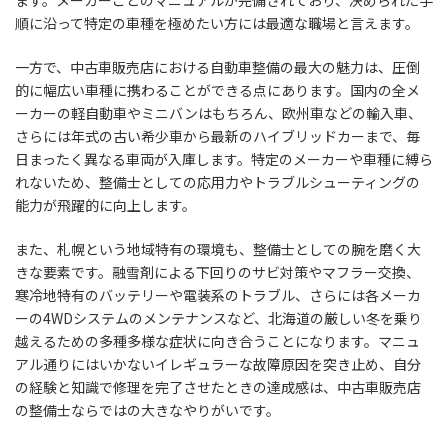
順に沿って特定の車種を極めたい方には最適な職場と言えます。
一方で、中古車販売店における自動車整備の最大の魅力は、圧倒
的に幅広い車種に携わることができる点にあります。国内の全メ
ーカーの軽自動車やミニバンはもちろん、欧州車などの輸入車、
さらには年式の古い希少車から最新のハイブリッドカーまで、毎
日まったく異なる車両が入庫します。特定のメーカーや車種に縛ら
れないため、整備士としての応用力やトラブルシューティングの
能力が飛躍的に向上します。
また、札幌という地域特有の環境も、整備士としての腕を磨く大
きな要素です。融雪剤による下回りのサビ対策やマフラー交換、
寒冷地特有のバッテリーや電装系のトラブル、さらには各メーカ
ーの4WDシステムのメンテナンスなど、北海道の厳しい冬を乗り
越えるための多種多様な症状に向き合うことになります。マニュ
アル通りにはいかないイレギュラーな故障原因を突き止め、自分
の経験と知識で修理を完了させたときの達成感は、中古車販売店
の整備士ならではの大きなやりがいです。