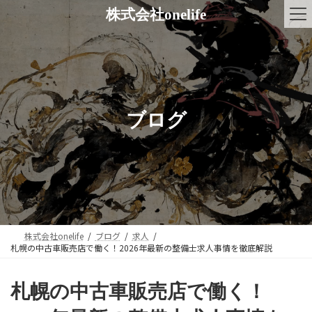
コ
ナ
株式会社onelife
ン
ビ
テ
ゲ
ン
ー
ツ
シ
へ
ョ
ス
ン
キ
に
ブログ
ッ
移
プ
動
株式会社onelife
ブログ
求人
札幌の中古車販売店で働く！2026年最新の整備士求人事情を徹底解説
札幌の中古車販売店で働く！