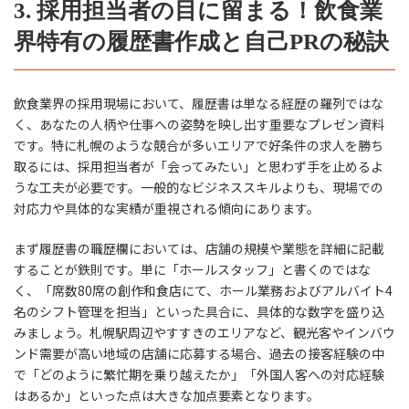
3. 採用担当者の目に留まる！飲食業
界特有の履歴書作成と自己PRの秘訣
飲食業界の採用現場において、履歴書は単なる経歴の羅列ではな
く、あなたの人柄や仕事への姿勢を映し出す重要なプレゼン資料
です。特に札幌のような競合が多いエリアで好条件の求人を勝ち
取るには、採用担当者が「会ってみたい」と思わず手を止めるよ
うな工夫が必要です。一般的なビジネススキルよりも、現場での
対応力や具体的な実績が重視される傾向にあります。
まず履歴書の職歴欄においては、店舗の規模や業態を詳細に記載
することが鉄則です。単に「ホールスタッフ」と書くのではな
く、「席数80席の創作和食店にて、ホール業務およびアルバイト4
名のシフト管理を担当」といった具合に、具体的な数字を盛り込
みましょう。札幌駅周辺やすすきのエリアなど、観光客やインバウ
ンド需要が高い地域の店舗に応募する場合、過去の接客経験の中
で「どのように繁忙期を乗り越えたか」「外国人客への対応経験
はあるか」といった点は大きな加点要素となります。