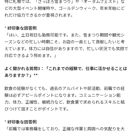
特に札幌では、「さっぽろ雪まつり」や「オータムフェスト」な
どの大型イベント開催時や、ゴールデンウィーク、年末年始にど
れだけ協力できるかが重視されます。
*
好印象な回答例
「はい、土日祝日も勤務可能です。また、雪まつり期間や観光シ
ーズンなどの忙しい時期こそ、お店の一員として貢献したいと考
えています。体力には自信がありますので、忙しい状況でも笑顔で
対応できるよう努めます。」
よく聞かれる質問3：「これまでの経験で、仕事に活かせることは
ありますか？」**
飲食の経験がなくても、過去のアルバイトや部活動、前職での経
験は必ずアピールポイントになります。コミュニケーション能
力、体力、正確性、継続力など、飲食業で求められるスキルと結
びつけて話すことがポイントです。
*
好印象な回答例
「前職では事務職をしており、正確な作業と周囲への気配りを大