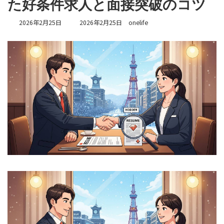
た好条件求人と面接突破のコツ
最
2026年2月25日
2026年2月25日
onelife
終
更
新
日
時
: