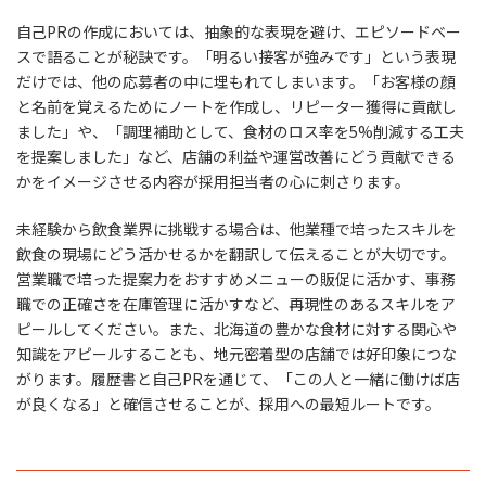
自己PRの作成においては、抽象的な表現を避け、エピソードベー
スで語ることが秘訣です。「明るい接客が強みです」という表現
だけでは、他の応募者の中に埋もれてしまいます。「お客様の顔
と名前を覚えるためにノートを作成し、リピーター獲得に貢献し
ました」や、「調理補助として、食材のロス率を5%削減する工夫
を提案しました」など、店舗の利益や運営改善にどう貢献できる
かをイメージさせる内容が採用担当者の心に刺さります。
未経験から飲食業界に挑戦する場合は、他業種で培ったスキルを
飲食の現場にどう活かせるかを翻訳して伝えることが大切です。
営業職で培った提案力をおすすめメニューの販促に活かす、事務
職での正確さを在庫管理に活かすなど、再現性のあるスキルをア
ピールしてください。また、北海道の豊かな食材に対する関心や
知識をアピールすることも、地元密着型の店舗では好印象につな
がります。履歴書と自己PRを通じて、「この人と一緒に働けば店
が良くなる」と確信させることが、採用への最短ルートです。