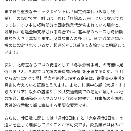
まず最も重要なチェックポイントは「固定残業代（みなし残
業）」の設定です。例えば、同じ「月給25万円」という提示であ
っても、その中に45時間分の固定残業代が含まれている場合と、
残業代が別途全額支給される場合では、基本給のベースも時給換
算額も大きく異なります。良質な求人の多くは、固定残業時間が
短めに設定されているか、超過分を1分単位で支給すると明記して
います。
次に、北海道ならではの待遇として「冬季燃料手当」の有無は見
逃せません。札幌では冬場の暖房費が家計を圧迫するため、10月
から3月にかけて燃料手当を別途支給する企業は、従業員の生活を
真剣に考えている証拠と言えます。また、札幌中心部（大通・すす
きのエリア）以外の店舗や、公共交通機関での通勤が難しい立地
の場合、車通勤の可否やガソリン代の支給規定、駐車場の有無も
実質的な手取り額に直結する重要な要素です。
さらに、休日数に関しては「週休2日制」と「完全週休2日制」の
違いを正しく理解しておくことが不可欠です。飲食業界は休みが