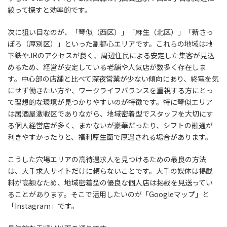
絞って探すと効率的です。
次に狙い目なのが、「琴似（西区）」「麻生（北区）」「新さっ
ぽろ（厚別区）」といった副都心エリアです。これらの地域は地
下鉄やJRのアクセスが良く、周辺住民による安定した集客が見込
めるため、経営が安定している老舗や人気店が数多く存在しま
す。中心部の店舗と比べて深夜営業が少ない傾向にあり、終電を気
にせず働きたい方や、ワークライフバランスを重視する方にとっ
て理想的な環境が見つかりやすいのが特徴です。特に琴似エリア
は居酒屋激戦区でありながら、地域密着型でスタッフを大切にす
る個人経営店が多く、まかないが豪華だったり、シフトの融通が
利きやすかったりと、福利厚生面で厚遇される場合があります。
こうした穴場エリアの高待遇求人を見つけるための最良の方法
は、大手求人サイトだけに頼らないことです。大手の媒体は掲載
料が高額なため、地域密着型の優良な個人店は掲載を見送ってい
ることがあります。そこで活用したいのが「Googleマップ」と
「Instagram」です。