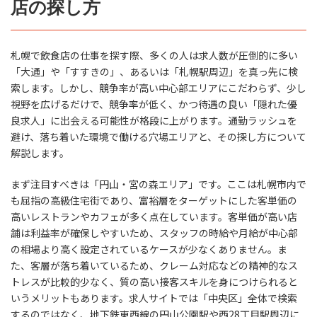
店の探し方
札幌で飲食店の仕事を探す際、多くの人は求人数が圧倒的に多い
「大通」や「すすきの」、あるいは「札幌駅周辺」を真っ先に検
索します。しかし、競争率が高い中心部エリアにこだわらず、少し
視野を広げるだけで、競争率が低く、かつ待遇の良い「隠れた優
良求人」に出会える可能性が格段に上がります。通勤ラッシュを
避け、落ち着いた環境で働ける穴場エリアと、その探し方について
解説します。
まず注目すべきは「円山・宮の森エリア」です。ここは札幌市内で
も屈指の高級住宅街であり、富裕層をターゲットにした客単価の
高いレストランやカフェが多く点在しています。客単価が高い店
舗は利益率が確保しやすいため、スタッフの時給や月給が中心部
の相場より高く設定されているケースが少なくありません。ま
た、客層が落ち着いているため、クレーム対応などの精神的なス
トレスが比較的少なく、質の高い接客スキルを身につけられると
いうメリットもあります。求人サイトでは「中央区」全体で検索
するのではなく、地下鉄東西線の円山公園駅や西28丁目駅周辺に