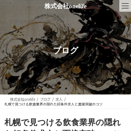
コ
ナ
株式会社onelife
ン
ビ
テ
ゲ
ン
ー
ツ
シ
へ
ョ
ス
ン
キ
に
ブログ
ッ
移
プ
動
株式会社onelife
ブログ
求人
札幌で見つける飲食業界の隠れた好条件求人と面接突破のコツ
札幌で見つける飲食業界の隠れ