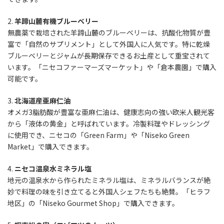
2.
羊蹄山麓有機ブルーベリー
無農薬で栽培された羊蹄山麓のブルーベリーは、抗酸化物質が豊
富で「自然のサプリメント」として外国人に人気です。特に乾燥
ブルーベリーとジャムが長期保存できるお土産として重宝されて
います。「ニセコファーマーズマーケット」や「倉本農園」で購入
可能です。
3.
北海道産亜麻仁油
オメガ3脂肪酸が豊富な亜麻仁油は、健康志向の強い欧米人観光客
から「液体の黄金」と呼ばれています。冷製料理やドレッシング
に使用でき、ニセコの「Green Farm」や「Niseko Green
Market」で購入できます。
4.
ニセコ温泉水ミネラル塩
地元の温泉水から作られたミネラル塩は、ミネラルバランスが絶
妙で料理の味を引き立てると外国人シェフたちも絶賛。「ヒラフ
地区」の「Niseko Gourmet Shop」で購入できます。