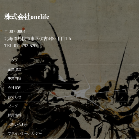
株式会社onelife
〒007-0864
北海道札幌市東区伏古4条5丁目1-5
TEL:011-792-5200
トップ
企業理念
事業内容
会社案内
お知らせ
ブログ
採用情報
お問い合わせ
プライバシーポリシー