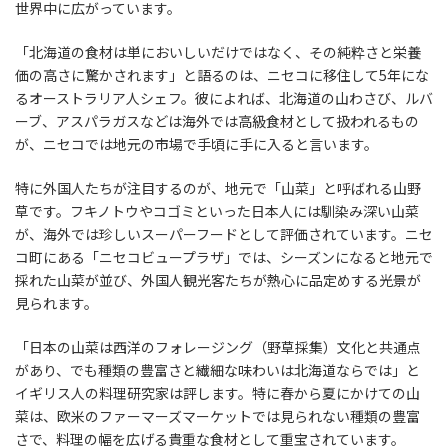
世界中に広がっています。
「北海道の食材は単においしいだけではなく、その純粋さと栄養
価の高さに驚かされます」と語るのは、ニセコに移住して5年にな
るオーストラリア人シェフ。彼によれば、北海道の山わさび、ルバ
ーブ、アスパラガスなどは海外では高級食材として扱われるもの
が、ニセコでは地元の市場で手頃に手に入ると言います。
特に外国人たちが注目するのが、地元で「山菜」と呼ばれる山野
草です。フキノトウやコゴミといった日本人には馴染み深い山菜
が、海外では珍しいスーパーフードとして評価されています。ニセ
コ町にある「ニセコビュープラザ」では、シーズンになると地元で
採れた山菜が並び、外国人観光客たちが熱心に品定めする光景が
見られます。
「日本の山菜は西洋のフォレージング（野草採集）文化と共通点
があり、でも種類の豊富さと繊細な味わいは北海道ならでは」と
イギリス人の料理研究家は評します。特に春から夏にかけての山
菜は、欧米のファーマーズマーケットでは見られない種類の豊富
さで、料理の幅を広げる貴重な食材として重宝されています。