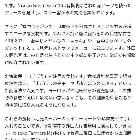
です。Niseko Green Farmでは有機栽培された赤ビーツを使った
ジュースを提供し、スキー客からの支持を集めています。
さらに「雪中じゃがいも」は雪の下で熟成させることで甘みが増
すユニークな食材です。でんぷん質が糖に変わるため自然な甘さ
が特徴で、「雪中じゃがいものニョッキ」や「雪中じゃがいもの
ガレット」として地元レストランのメニューに並んでいます。外国
人観光客はこの自然な甘さとホクホク感に魅了され、SNSでも頻繁
に紹介されています。
北海道産「山ごぼう」も注目の食材です。食物繊維が豊富で腸内
環境を整え、「山ごぼうの金平」や「山ごぼうの天ぷら」といっ
た調理法が人気です。ヨーロッパや北米からの観光客は、この独
特の食感と風味に最初は戸惑いながらも、その健康効果を知ると
積極的に取り入れるようになります。
これらの食材は地元スーパーのセイコーマートやJA直売所で手に
入れることができ、長期滞在の外国人は自炊用に購入していきま
す。Niseko Farmers Marketでは毎週土曜日に生産者から直接購
入することも可能です。