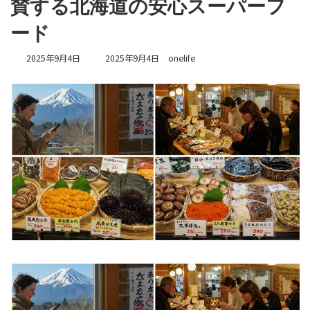
賛する北海道の安心スーパーフ
ード
最
2025年9月4日
2025年9月4日
onelife
終
更
新
日
時
: