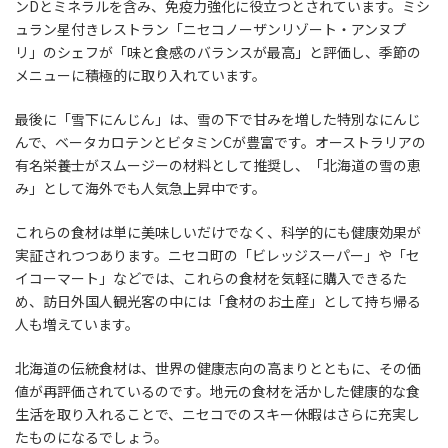
ンDとミネラルを含み、免疫力強化に役立つとされています。ミシ
ュラン星付きレストラン「ニセコノーザンリゾート・アンヌプ
リ」のシェフが「味と食感のバランスが最高」と評価し、季節の
メニューに積極的に取り入れています。
最後に「雪下にんじん」は、雪の下で甘みを増した特別なにんじ
んで、ベータカロテンとビタミンCが豊富です。オーストラリアの
有名栄養士がスムージーの材料として推奨し、「北海道の雪の恵
み」として海外でも人気急上昇中です。
これらの食材は単に美味しいだけでなく、科学的にも健康効果が
実証されつつあります。ニセコ町の「ビレッジスーパー」や「セ
イコーマート」などでは、これらの食材を気軽に購入できるた
め、訪日外国人観光客の中には「食材のお土産」として持ち帰る
人も増えています。
北海道の伝統食材は、世界の健康志向の高まりとともに、その価
値が再評価されているのです。地元の食材を活かした健康的な食
生活を取り入れることで、ニセコでのスキー休暇はさらに充実し
たものになるでしょう。