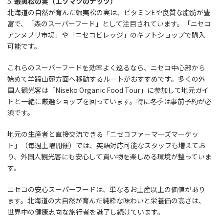
5.
蝦夷松の実（エゾマツのナッツ）
北海道の自然が育んだ蝦夷松の実は、ビタミンEや良質な脂肪が豊
富で、「森のスーパーフード」として注目されています。「ニセコ
アンヌプリ市場」や「ニセコビレッジ」のギフトショップで購入
可能です。
これらのスーパーフードを効率よく巡るなら、ニセコ中心部から
始めて羊蹄山麓方面へ移動するルートがおすすめです。多くの外
国人観光客は「Niseko Organic Food Tour」に参加して地元ガイ
ドと一緒に厳選ショップを回っています。特に冬季は事前予約が必
須です。
地元の生産者と直接交流できる「ニセコファーマーズマーケッ
ト」（毎週土曜開催）では、英語対応可能なスタッフも増えてお
り、外国人観光客にも安心して買い物を楽しめる環境が整っていま
す。
ニセコの安心スーパーフードは、単なるお土産以上の価値があり
ます。北海道の大自然が育んだ純粋な味わいと栄養価の高さは、
世界中の健康志向な旅行者を魅了し続けています。