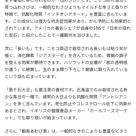
まず筆頭に挙げられるのが「山わさび」です。ニセコ町の清流で
育つ山わさびは、一般的なわさびよりもマイルドな辛さと香りが
特徴で、抗酸化物質「イソチオシアネート」を豊富に含んでいま
す。この成分には強力な抗炎症効果があり、がん予防にも効果的と
されています。アメリカの著名シェフが自身のSNSで「日本の隠れ
た宝石」と紹介したことで一躍脚光を浴びました。
次に「長いも」です。ニセコ周辺で栽培される長いもは粘り気が
強く、消化酵素「ジアスターゼ」を含んでいるため、胃腸の調子
を整える効果が期待できます。ハリウッドの女優が「肌の透明感
が違う」と絶賛し、生のまま摩り下ろして朝食に取り入れている
という話も広まっています。
「黒千石大豆」も要注意の食材です。北海道でのみ栽培される希
少な黒豆の一種で、通常の大豆よりも抗酸化物質「アントシアニ
ン」を多く含んでいます。老化防止やコレステロール低下に効果が
あるとされ、イギリスの健康食品メーカー「ホールフーズマーケ
ット」でも取り扱いが始まっています。
さらに「蝦夷あわび茸」は、一般的なきのこよりも豊富なビタミ