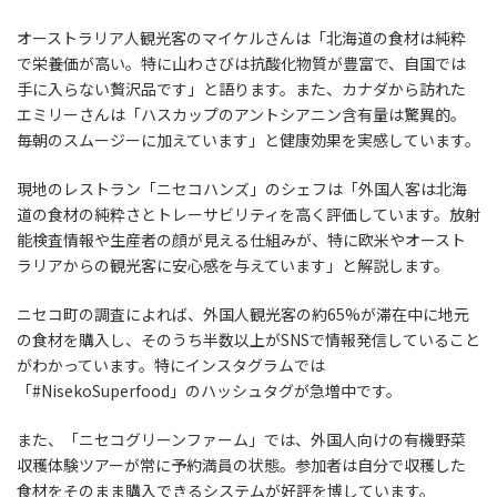
オーストラリア人観光客のマイケルさんは「北海道の食材は純粋
で栄養価が高い。特に山わさびは抗酸化物質が豊富で、自国では
手に入らない贅沢品です」と語ります。また、カナダから訪れた
エミリーさんは「ハスカップのアントシアニン含有量は驚異的。
毎朝のスムージーに加えています」と健康効果を実感しています。
現地のレストラン「ニセコハンズ」のシェフは「外国人客は北海
道の食材の純粋さとトレーサビリティを高く評価しています。放射
能検査情報や生産者の顔が見える仕組みが、特に欧米やオースト
ラリアからの観光客に安心感を与えています」と解説します。
ニセコ町の調査によれば、外国人観光客の約65%が滞在中に地元
の食材を購入し、そのうち半数以上がSNSで情報発信していること
がわかっています。特にインスタグラムでは
「#NisekoSuperfood」のハッシュタグが急増中です。
また、「ニセコグリーンファーム」では、外国人向けの有機野菜
収穫体験ツアーが常に予約満員の状態。参加者は自分で収穫した
食材をそのまま購入できるシステムが好評を博しています。