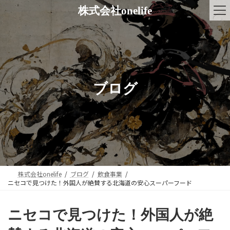
コ
ナ
株式会社onelife
ン
ビ
テ
ゲ
ン
ー
ツ
シ
へ
ョ
ス
ン
キ
に
ブログ
ッ
移
プ
動
株式会社onelife
ブログ
飲食事業
ニセコで見つけた！外国人が絶賛する北海道の安心スーパーフード
ニセコで見つけた！外国人が絶