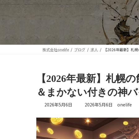
株式会社onelife
ブログ
求人
【2026年最新】札
【2026年最新】札幌
＆まかない付きの神バ
最
2026年5月6日
2026年5月6日
onelife
終
更
新
日
時