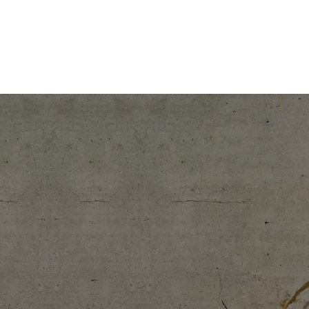
コ
ナ
大切な人生に、まっすぐな真価を。北海道の情熱のレッド企業
ン
ビ
テ
ゲ
株式会社onelife
ン
ー
ツ
シ
へ
ョ
ス
ン
キ
に
ッ
移
プ
動