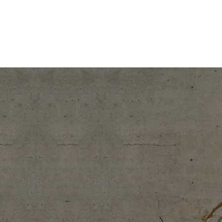
コ
ナ
大切な人生に、まっすぐな真価を。北海道の情熱のレッド企業
ン
ビ
テ
ゲ
株式会社onelife
ン
ー
ツ
シ
へ
ョ
ス
ン
キ
に
ッ
移
プ
動