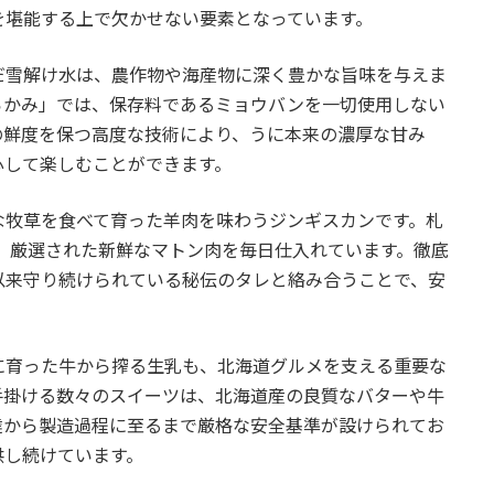
を堪能する上で欠かせない要素となっています。
だ雪解け水は、農作物や海産物に深く豊かな旨味を与えま
らかみ」では、保存料であるミョウバンを一切使用しない
の鮮度を保つ高度な技術により、うに本来の濃厚な甘み
心して楽しむことができます。
な牧草を食べて育った羊肉を味わうジンギスカンです。札
、厳選された新鮮なマトン肉を毎日仕入れています。徹底
以来守り続けられている秘伝のタレと絡み合うことで、安
に育った牛から搾る生乳も、北海道グルメを支える重要な
手掛ける数々のスイーツは、北海道産の良質なバターや牛
達から製造過程に至るまで厳格な安全基準が設けられてお
供し続けています。