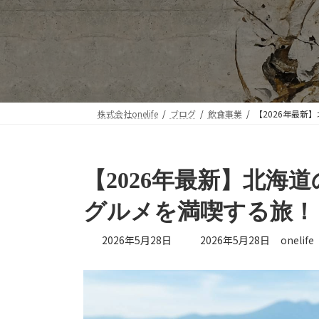
株式会社onelife
ブログ
飲食事業
【2026年最
【2026年最新】北海
グルメを満喫する旅！
最
2026年5月28日
2026年5月28日
onelife
終
更
新
日
時